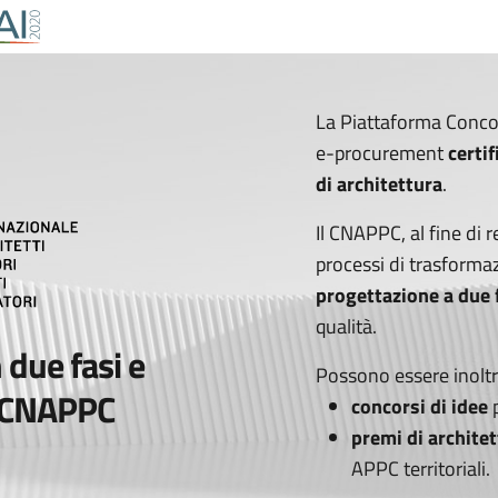
La Piattaforma Conco
e-procurement
certif
di architettura
.
Il CNAPPC, al fine di r
processi di trasformaz
progettazione a due 
qualità.
 due fasi e
Possono essere inoltre
l CNAPPC
concorsi di idee
p
premi di archite
APPC territoriali.