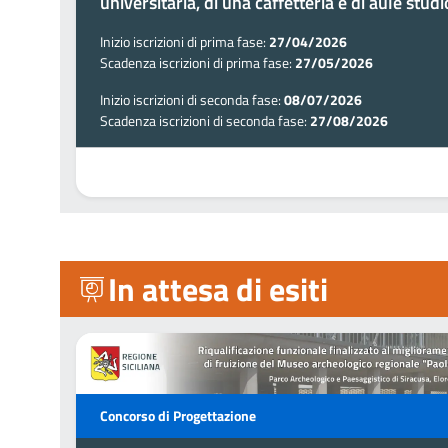
universitaria, di una caffetteria e di aule studi
Inizio iscrizioni di prima fase:
27/04/2026
Scadenza iscrizioni di prima fase:
27/05/2026
Inizio iscrizioni di seconda fase:
08/07/2026
Scadenza iscrizioni di seconda fase:
27/08/2026
In attesa di esiti
Concorso di Progettazione