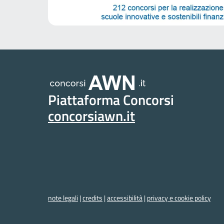
Piattaforma Concorsi
concorsiawn.it
note legali
|
credits
|
accessibilità
|
privacy e cookie policy